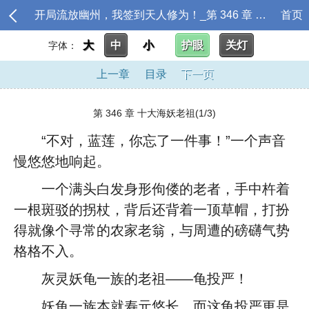
开局流放幽州，我签到天人修为！_第 346 章 十大海妖老祖
首页
大
中
小
护眼
关灯
字体：
上一章
目录
下一页
第 346 章 十大海妖老祖(1/3)
“不对，蓝莲，你忘了一件事！”一个声音
慢悠悠地响起。
一个满头白发身形佝偻的老者，手中杵着
一根斑驳的拐杖，背后还背着一顶草帽，打扮
得就像个寻常的农家老翁，与周遭的磅礴气势
格格不入。
灰灵妖龟一族的老祖——龟投严！
妖龟一族本就寿元悠长，而这龟投严更是