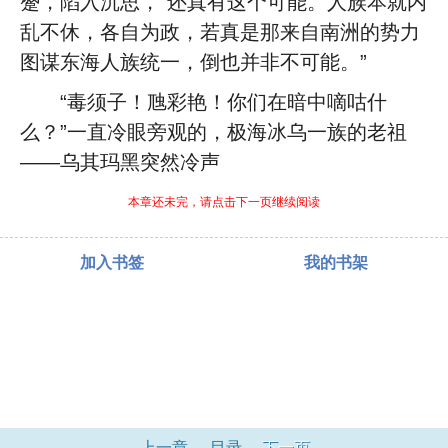
蹙，陷入沉思，“还真有这个可能。人族本就内
乱不休，各自为政，若真是那来自南洲的势力
图谋东海人族统一，倒也并非不可能。”
“毒须子！虺彩艳！你们在暗中嘀咕什
么？”一直冷眼旁观的，极海冰乌一族的老祖
——乌其玛黑突然冷声
本章还未完，请点击下一页继续阅读
加入书签
我的书架
上一章
目录
下一页