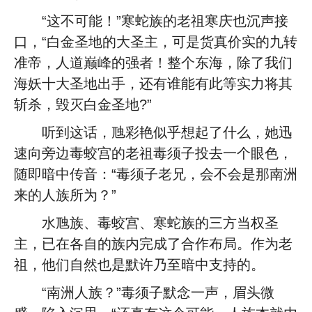
“这不可能！”寒蛇族的老祖寒庆也沉声接
口，“白金圣地的大圣主，可是货真价实的九转
准帝，人道巅峰的强者！整个东海，除了我们
海妖十大圣地出手，还有谁能有此等实力将其
斩杀，毁灭白金圣地?”
听到这话，虺彩艳似乎想起了什么，她迅
速向旁边毒蛟宫的老祖毒须子投去一个眼色，
随即暗中传音：“毒须子老兄，会不会是那南洲
来的人族所为？”
水虺族、毒蛟宫、寒蛇族的三方当权圣
主，已在各自的族内完成了合作布局。作为老
祖，他们自然也是默许乃至暗中支持的。
“南洲人族？”毒须子默念一声，眉头微