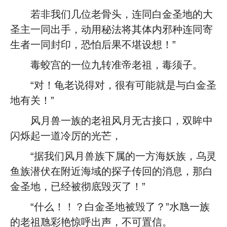
若非我们几位老骨头，连同白金圣地的大
圣主一同出手，动用秘法将其体内邪种连同寄
生者一同封印，恐怕后果不堪设想！”
毒蛟宫的一位九转准帝老祖，毒须子。
“对！龟老说得对，很有可能就是与白金圣
地有关！”
风月兽一族的老祖风月无古接口，双眸中
闪烁起一道冷厉的光芒，
“据我们风月兽族下属的一方海妖族，乌灵
鱼族潜伏在附近海域的探子传回的消息，那白
金圣地，已经被彻底毁灭了！”
“什么！！？白金圣地被毁了？”水虺一族
的老祖虺彩艳惊呼出声，不可置信。